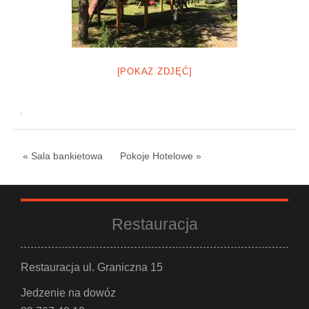
[POKAZ ZDJĘĆ]
« Sala bankietowa
Pokoje Hotelowe »
Restauracja
Restauracja ul. Graniczna 15
Jedzenie na dowóz